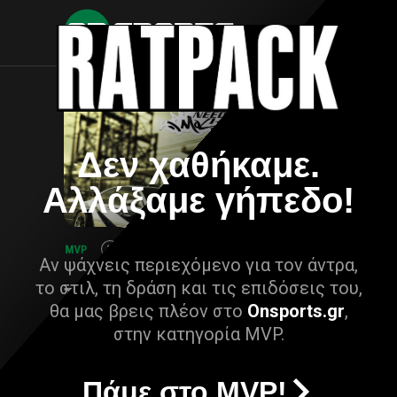
Δεν χαθήκαμε.
Αλλάξαμε γήπεδο!
Αν ψάχνεις περιεχόμενο για τον άντρα,
το στιλ, τη δράση και τις επιδόσεις του,
θα μας βρεις πλέον στο
Onsports.gr
,
στην κατηγορία MVP.
Πάμε στο MVP!