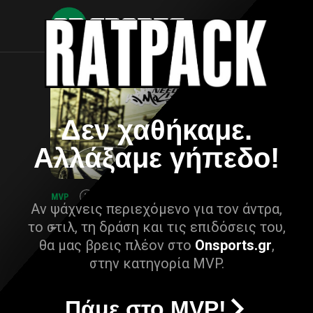
Δεν χαθήκαμε.
Αλλάξαμε γήπεδο!
Αν ψάχνεις περιεχόμενο για τον άντρα,
το στιλ, τη δράση και τις επιδόσεις του,
θα μας βρεις πλέον στο
Onsports.gr
,
στην κατηγορία MVP.
Πάμε στο MVP!