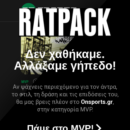
Δεν χαθήκαμε.
Αλλάξαμε γήπεδο!
Αν ψάχνεις περιεχόμενο για τον άντρα,
το στιλ, τη δράση και τις επιδόσεις του,
θα μας βρεις πλέον στο
Onsports.gr
,
στην κατηγορία MVP.
Πάμε στο MVP!