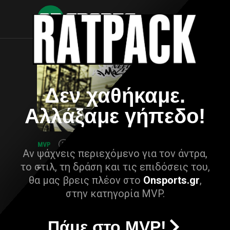
Δεν χαθήκαμε.
Αλλάξαμε γήπεδο!
Αν ψάχνεις περιεχόμενο για τον άντρα,
το στιλ, τη δράση και τις επιδόσεις του,
θα μας βρεις πλέον στο
Onsports.gr
,
στην κατηγορία MVP.
Πάμε στο MVP!