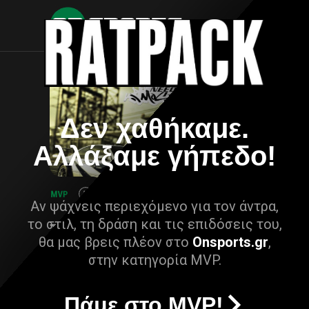
Δεν χαθήκαμε.
Αλλάξαμε γήπεδο!
Αν ψάχνεις περιεχόμενο για τον άντρα,
το στιλ, τη δράση και τις επιδόσεις του,
θα μας βρεις πλέον στο
Onsports.gr
,
στην κατηγορία MVP.
Πάμε στο MVP!