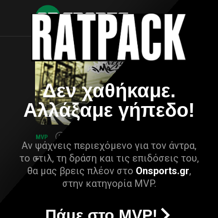
Δεν χαθήκαμε.
Αλλάξαμε γήπεδο!
Αν ψάχνεις περιεχόμενο για τον άντρα,
το στιλ, τη δράση και τις επιδόσεις του,
θα μας βρεις πλέον στο
Onsports.gr
,
στην κατηγορία MVP.
Πάμε στο MVP!