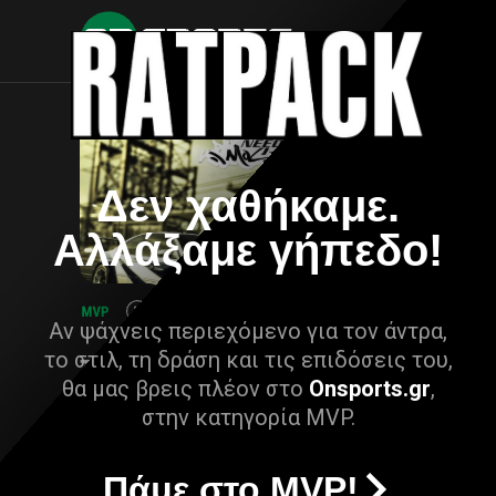
Δεν χαθήκαμε.
Αλλάξαμε γήπεδο!
Αν ψάχνεις περιεχόμενο για τον άντρα,
το στιλ, τη δράση και τις επιδόσεις του,
θα μας βρεις πλέον στο
Onsports.gr
,
στην κατηγορία MVP.
Πάμε στο MVP!