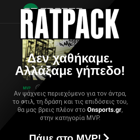
Δεν χαθήκαμε.
Αλλάξαμε γήπεδο!
Αν ψάχνεις περιεχόμενο για τον άντρα,
το στιλ, τη δράση και τις επιδόσεις του,
θα μας βρεις πλέον στο
Onsports.gr
,
στην κατηγορία MVP.
Πάμε στο MVP!