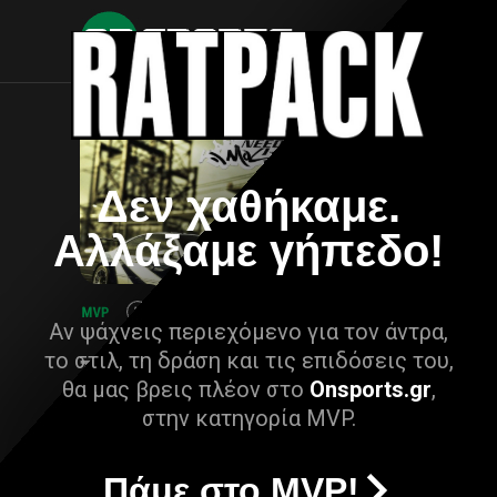
Δεν χαθήκαμε.
Αλλάξαμε γήπεδο!
Αν ψάχνεις περιεχόμενο για τον άντρα,
το στιλ, τη δράση και τις επιδόσεις του,
θα μας βρεις πλέον στο
Onsports.gr
,
στην κατηγορία MVP.
Πάμε στο MVP!