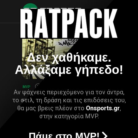
Δεν χαθήκαμε.
Αλλάξαμε γήπεδο!
Αν ψάχνεις περιεχόμενο για τον άντρα,
το στιλ, τη δράση και τις επιδόσεις του,
θα μας βρεις πλέον στο
Onsports.gr
,
στην κατηγορία MVP.
Πάμε στο MVP!