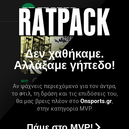
Δεν χαθήκαμε.
Αλλάξαμε γήπεδο!
Αν ψάχνεις περιεχόμενο για τον άντρα,
το στιλ, τη δράση και τις επιδόσεις του,
θα μας βρεις πλέον στο
Onsports.gr
,
στην κατηγορία MVP.
Πάμε στο MVP!