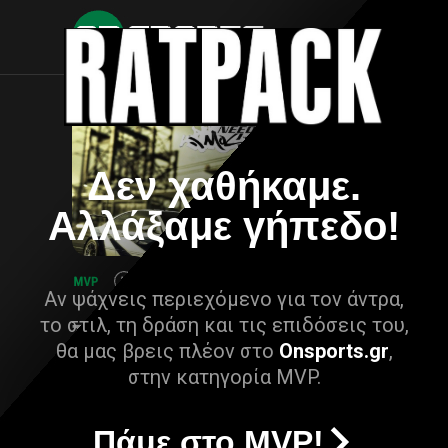
Δεν χαθήκαμε.
Αλλάξαμε γήπεδο!
Αν ψάχνεις περιεχόμενο για τον άντρα,
το στιλ, τη δράση και τις επιδόσεις του,
θα μας βρεις πλέον στο
Onsports.gr
,
στην κατηγορία MVP.
Πάμε στο MVP!