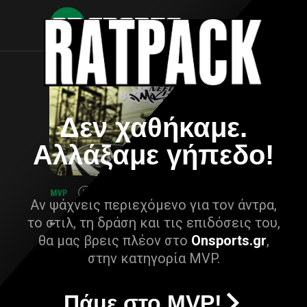
Δεν χαθήκαμε.
Αλλάξαμε γήπεδο!
Αν ψάχνεις περιεχόμενο για τον άντρα,
το στιλ, τη δράση και τις επιδόσεις του,
θα μας βρεις πλέον στο
Onsports.gr
,
στην κατηγορία MVP.
Πάμε στο MVP!