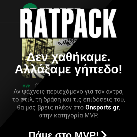
Δεν χαθήκαμε.
Αλλάξαμε γήπεδο!
Αν ψάχνεις περιεχόμενο για τον άντρα,
το στιλ, τη δράση και τις επιδόσεις του,
θα μας βρεις πλέον στο
Onsports.gr
,
στην κατηγορία MVP.
Πάμε στο MVP!