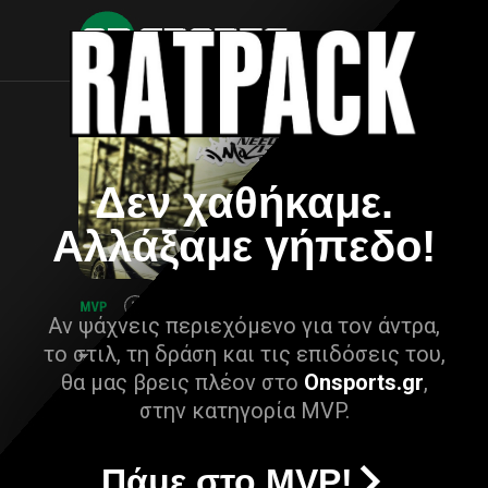
Δεν χαθήκαμε.
Αλλάξαμε γήπεδο!
Αν ψάχνεις περιεχόμενο για τον άντρα,
το στιλ, τη δράση και τις επιδόσεις του,
θα μας βρεις πλέον στο
Onsports.gr
,
στην κατηγορία MVP.
Πάμε στο MVP!