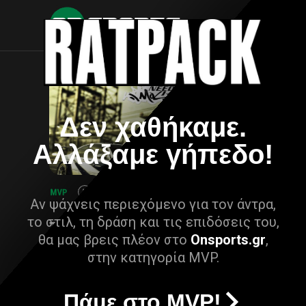
Δεν χαθήκαμε.
Αλλάξαμε γήπεδο!
Αν ψάχνεις περιεχόμενο για τον άντρα,
το στιλ, τη δράση και τις επιδόσεις του,
θα μας βρεις πλέον στο
Onsports.gr
,
στην κατηγορία MVP.
Πάμε στο MVP!