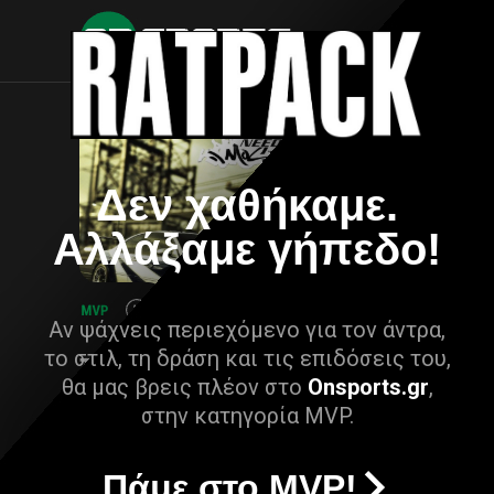
Δεν χαθήκαμε.
Αλλάξαμε γήπεδο!
Αν ψάχνεις περιεχόμενο για τον άντρα,
το στιλ, τη δράση και τις επιδόσεις του,
θα μας βρεις πλέον στο
Onsports.gr
,
στην κατηγορία MVP.
Πάμε στο MVP!