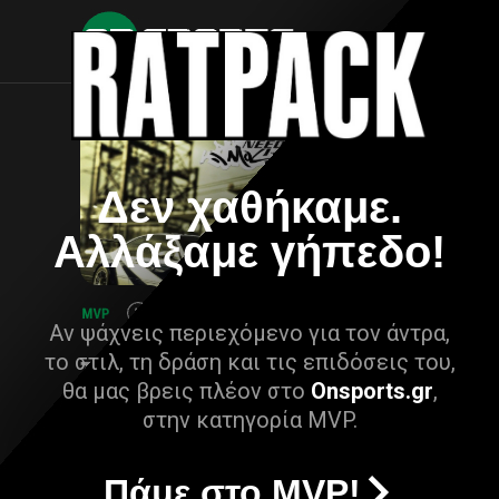
Δεν χαθήκαμε.
Αλλάξαμε γήπεδο!
Αν ψάχνεις περιεχόμενο για τον άντρα,
το στιλ, τη δράση και τις επιδόσεις του,
θα μας βρεις πλέον στο
Onsports.gr
,
στην κατηγορία MVP.
Πάμε στο MVP!