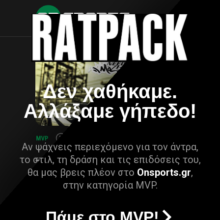
Δεν χαθήκαμε.
Αλλάξαμε γήπεδο!
Αν ψάχνεις περιεχόμενο για τον άντρα,
το στιλ, τη δράση και τις επιδόσεις του,
θα μας βρεις πλέον στο
Onsports.gr
,
στην κατηγορία MVP.
Πάμε στο MVP!