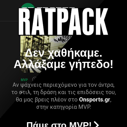
Δεν χαθήκαμε.
Αλλάξαμε γήπεδο!
Αν ψάχνεις περιεχόμενο για τον άντρα,
το στιλ, τη δράση και τις επιδόσεις του,
θα μας βρεις πλέον στο
Onsports.gr
,
στην κατηγορία MVP.
Πάμε στο MVP!