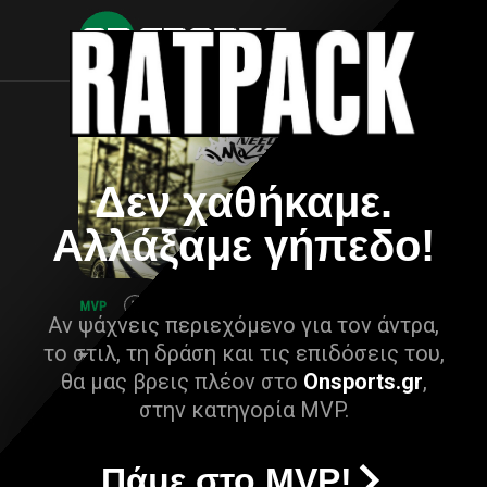
Δεν χαθήκαμε.
Αλλάξαμε γήπεδο!
Αν ψάχνεις περιεχόμενο για τον άντρα,
το στιλ, τη δράση και τις επιδόσεις του,
θα μας βρεις πλέον στο
Onsports.gr
,
στην κατηγορία MVP.
Πάμε στο MVP!