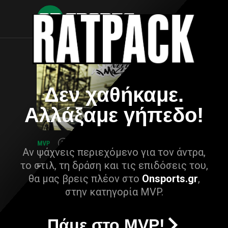
Δεν χαθήκαμε.
Αλλάξαμε γήπεδο!
Αν ψάχνεις περιεχόμενο για τον άντρα,
το στιλ, τη δράση και τις επιδόσεις του,
θα μας βρεις πλέον στο
Onsports.gr
,
στην κατηγορία MVP.
Πάμε στο MVP!