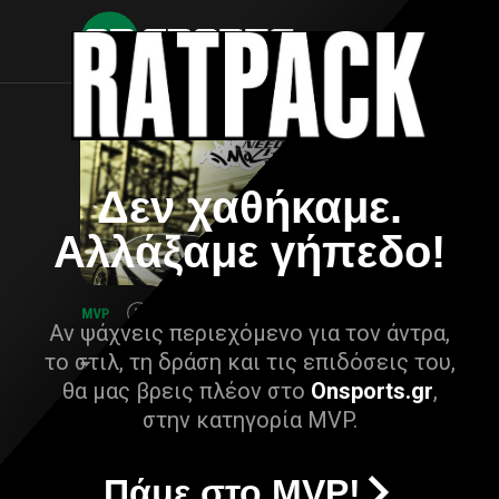
Δεν χαθήκαμε.
Αλλάξαμε γήπεδο!
Αν ψάχνεις περιεχόμενο για τον άντρα,
το στιλ, τη δράση και τις επιδόσεις του,
θα μας βρεις πλέον στο
Onsports.gr
,
στην κατηγορία MVP.
Πάμε στο MVP!