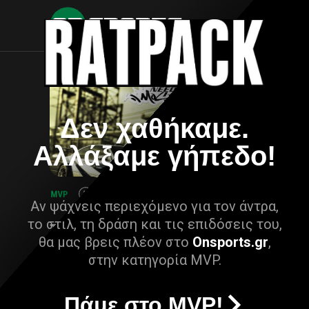
Δεν χαθήκαμε.
Αλλάξαμε γήπεδο!
Αν ψάχνεις περιεχόμενο για τον άντρα,
το στιλ, τη δράση και τις επιδόσεις του,
θα μας βρεις πλέον στο
Onsports.gr
,
στην κατηγορία MVP.
Πάμε στο MVP!