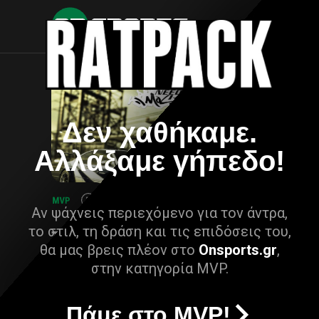
Δεν χαθήκαμε.
Αλλάξαμε γήπεδο!
Αν ψάχνεις περιεχόμενο για τον άντρα,
το στιλ, τη δράση και τις επιδόσεις του,
θα μας βρεις πλέον στο
Onsports.gr
,
στην κατηγορία MVP.
Πάμε στο MVP!