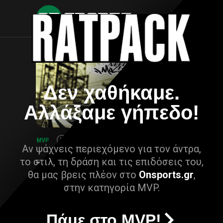
Δεν χαθήκαμε.
Αλλάξαμε γήπεδο!
Αν ψάχνεις περιεχόμενο για τον άντρα,
το στιλ, τη δράση και τις επιδόσεις του,
θα μας βρεις πλέον στο
Onsports.gr
,
στην κατηγορία MVP.
Πάμε στο MVP!