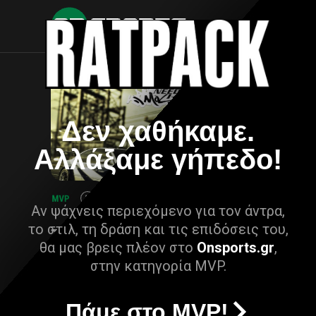
Δεν χαθήκαμε.
Αλλάξαμε γήπεδο!
Αν ψάχνεις περιεχόμενο για τον άντρα,
το στιλ, τη δράση και τις επιδόσεις του,
θα μας βρεις πλέον στο
Onsports.gr
,
στην κατηγορία MVP.
Πάμε στο MVP!