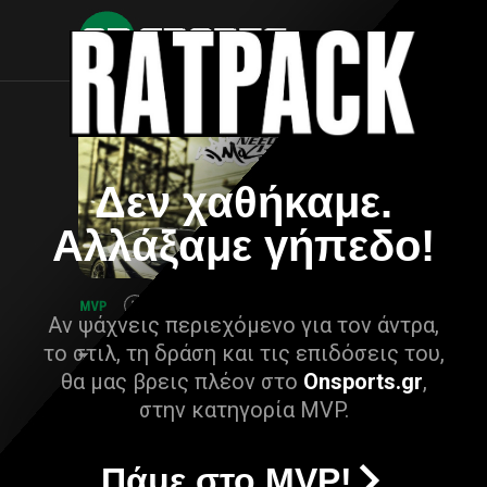
Δεν χαθήκαμε.
Αλλάξαμε γήπεδο!
Αν ψάχνεις περιεχόμενο για τον άντρα,
το στιλ, τη δράση και τις επιδόσεις του,
θα μας βρεις πλέον στο
Onsports.gr
,
στην κατηγορία MVP.
Πάμε στο MVP!