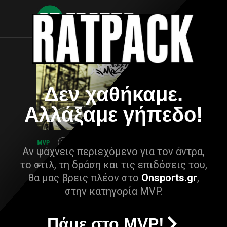
Δεν χαθήκαμε.
Αλλάξαμε γήπεδο!
Αν ψάχνεις περιεχόμενο για τον άντρα,
το στιλ, τη δράση και τις επιδόσεις του,
θα μας βρεις πλέον στο
Onsports.gr
,
στην κατηγορία MVP.
Πάμε στο MVP!