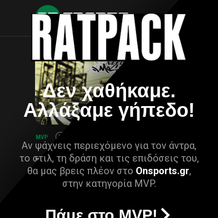
Δεν χαθήκαμε.
Αλλάξαμε γήπεδο!
Αν ψάχνεις περιεχόμενο για τον άντρα,
το στιλ, τη δράση και τις επιδόσεις του,
θα μας βρεις πλέον στο
Onsports.gr
,
στην κατηγορία MVP.
Πάμε στο MVP!