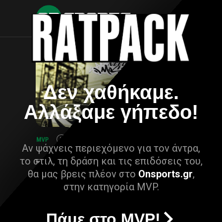
Δεν χαθήκαμε.
Αλλάξαμε γήπεδο!
Αν ψάχνεις περιεχόμενο για τον άντρα,
το στιλ, τη δράση και τις επιδόσεις του,
θα μας βρεις πλέον στο
Onsports.gr
,
στην κατηγορία MVP.
Πάμε στο MVP!