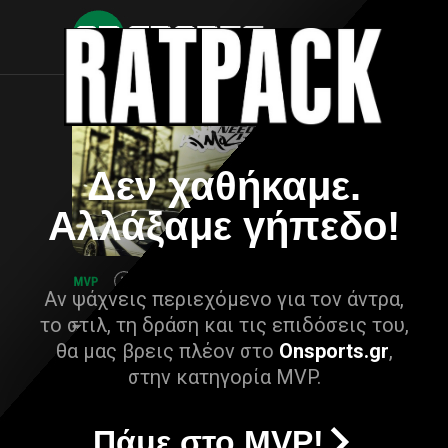
Δεν χαθήκαμε.
Αλλάξαμε γήπεδο!
Αν ψάχνεις περιεχόμενο για τον άντρα,
το στιλ, τη δράση και τις επιδόσεις του,
θα μας βρεις πλέον στο
Onsports.gr
,
στην κατηγορία MVP.
Πάμε στο MVP!