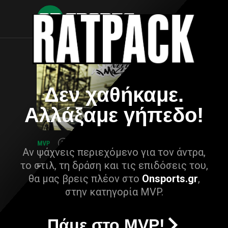
Δεν χαθήκαμε.
Αλλάξαμε γήπεδο!
Αν ψάχνεις περιεχόμενο για τον άντρα,
το στιλ, τη δράση και τις επιδόσεις του,
θα μας βρεις πλέον στο
Onsports.gr
,
στην κατηγορία MVP.
Πάμε στο MVP!