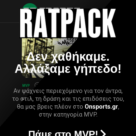
Δεν χαθήκαμε.
Αλλάξαμε γήπεδο!
Αν ψάχνεις περιεχόμενο για τον άντρα,
το στιλ, τη δράση και τις επιδόσεις του,
θα μας βρεις πλέον στο
Onsports.gr
,
στην κατηγορία MVP.
Πάμε στο MVP!