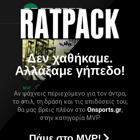
Δεν χαθήκαμε.
Αλλάξαμε γήπεδο!
Αν ψάχνεις περιεχόμενο για τον άντρα,
το στιλ, τη δράση και τις επιδόσεις του,
θα μας βρεις πλέον στο
Onsports.gr
,
στην κατηγορία MVP.
Πάμε στο MVP!