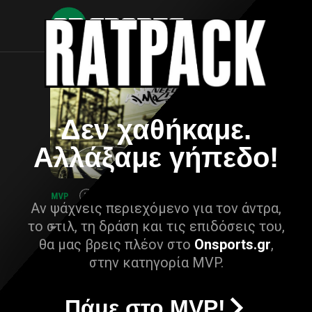
Δεν χαθήκαμε.
Αλλάξαμε γήπεδο!
Αν ψάχνεις περιεχόμενο για τον άντρα,
το στιλ, τη δράση και τις επιδόσεις του,
θα μας βρεις πλέον στο
Onsports.gr
,
στην κατηγορία MVP.
Πάμε στο MVP!