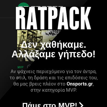
Δεν χαθήκαμε.
Αλλάξαμε γήπεδο!
Αν ψάχνεις περιεχόμενο για τον άντρα,
το στιλ, τη δράση και τις επιδόσεις του,
θα μας βρεις πλέον στο
Onsports.gr
,
στην κατηγορία MVP.
Πάμε στο MVP!