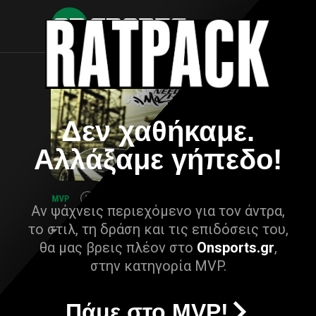
Δεν χαθήκαμε.
Αλλάξαμε γήπεδο!
Αν ψάχνεις περιεχόμενο για τον άντρα,
το στιλ, τη δράση και τις επιδόσεις του,
θα μας βρεις πλέον στο
Onsports.gr
,
στην κατηγορία MVP.
Πάμε στο MVP!