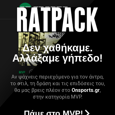
Δεν χαθήκαμε.
Αλλάξαμε γήπεδο!
Αν ψάχνεις περιεχόμενο για τον άντρα,
το στιλ, τη δράση και τις επιδόσεις του,
θα μας βρεις πλέον στο
Onsports.gr
,
στην κατηγορία MVP.
Πάμε στο MVP!