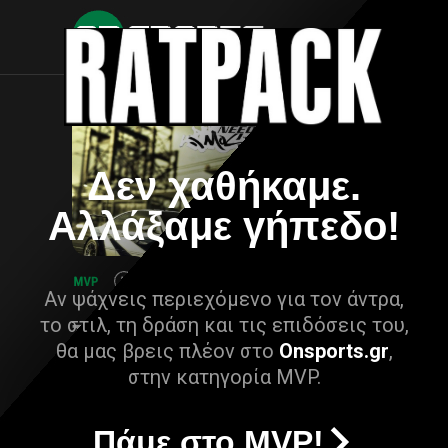
Δεν χαθήκαμε.
Αλλάξαμε γήπεδο!
Αν ψάχνεις περιεχόμενο για τον άντρα,
το στιλ, τη δράση και τις επιδόσεις του,
θα μας βρεις πλέον στο
Onsports.gr
,
στην κατηγορία MVP.
Πάμε στο MVP!