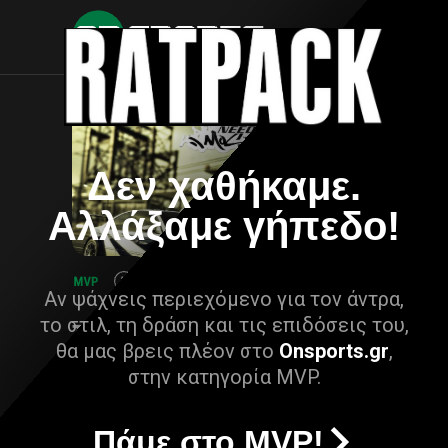
Δεν χαθήκαμε.
Αλλάξαμε γήπεδο!
Αν ψάχνεις περιεχόμενο για τον άντρα,
το στιλ, τη δράση και τις επιδόσεις του,
θα μας βρεις πλέον στο
Onsports.gr
,
στην κατηγορία MVP.
Πάμε στο MVP!