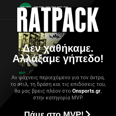
Δεν χαθήκαμε.
Αλλάξαμε γήπεδο!
Αν ψάχνεις περιεχόμενο για τον άντρα,
το στιλ, τη δράση και τις επιδόσεις του,
θα μας βρεις πλέον στο
Onsports.gr
,
στην κατηγορία MVP.
Πάμε στο MVP!