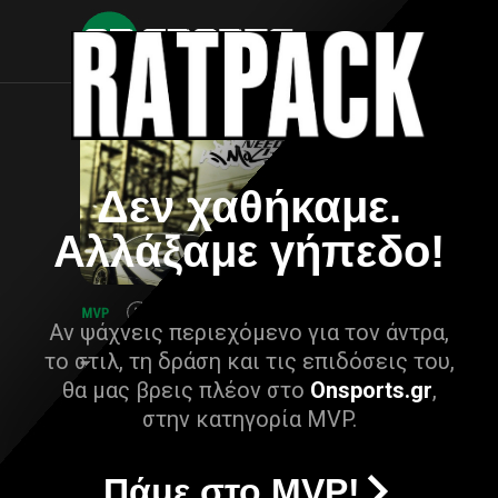
Δεν χαθήκαμε.
Αλλάξαμε γήπεδο!
Αν ψάχνεις περιεχόμενο για τον άντρα,
το στιλ, τη δράση και τις επιδόσεις του,
θα μας βρεις πλέον στο
Onsports.gr
,
στην κατηγορία MVP.
Πάμε στο MVP!