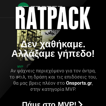
Δεν χαθήκαμε.
Αλλάξαμε γήπεδο!
Αν ψάχνεις περιεχόμενο για τον άντρα,
το στιλ, τη δράση και τις επιδόσεις του,
θα μας βρεις πλέον στο
Onsports.gr
,
στην κατηγορία MVP.
Πάμε στο MVP!