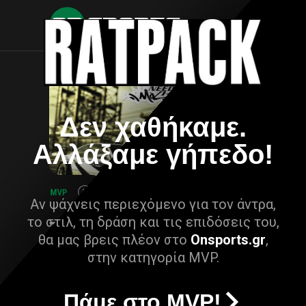
Δεν χαθήκαμε.
Αλλάξαμε γήπεδο!
Αν ψάχνεις περιεχόμενο για τον άντρα,
το στιλ, τη δράση και τις επιδόσεις του,
θα μας βρεις πλέον στο
Onsports.gr
,
στην κατηγορία MVP.
Πάμε στο MVP!