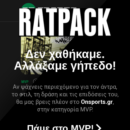
Δεν χαθήκαμε.
Αλλάξαμε γήπεδο!
Αν ψάχνεις περιεχόμενο για τον άντρα,
το στιλ, τη δράση και τις επιδόσεις του,
θα μας βρεις πλέον στο
Onsports.gr
,
στην κατηγορία MVP.
Πάμε στο MVP!