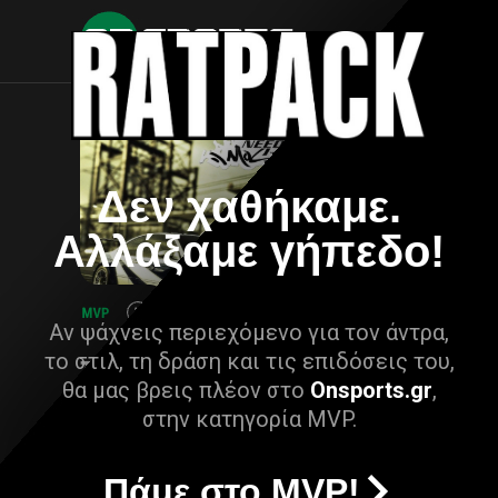
Δεν χαθήκαμε.
Αλλάξαμε γήπεδο!
Αν ψάχνεις περιεχόμενο για τον άντρα,
το στιλ, τη δράση και τις επιδόσεις του,
θα μας βρεις πλέον στο
Onsports.gr
,
στην κατηγορία MVP.
Πάμε στο MVP!