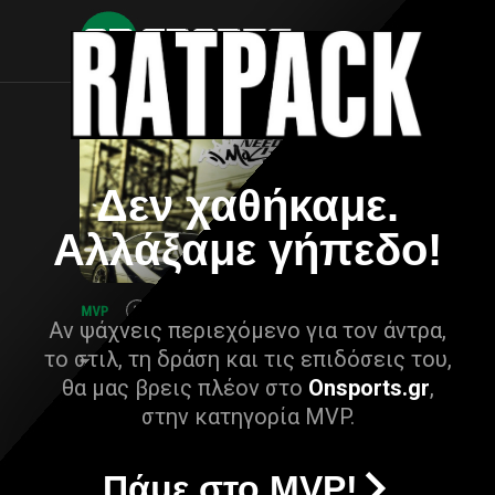
Δεν χαθήκαμε.
Αλλάξαμε γήπεδο!
Αν ψάχνεις περιεχόμενο για τον άντρα,
το στιλ, τη δράση και τις επιδόσεις του,
θα μας βρεις πλέον στο
Onsports.gr
,
στην κατηγορία MVP.
Πάμε στο MVP!