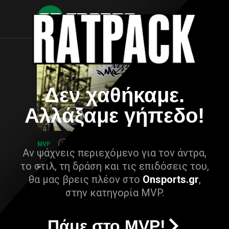
Δεν χαθήκαμε.
Αλλάξαμε γήπεδο!
Αν ψάχνεις περιεχόμενο για τον άντρα,
το στιλ, τη δράση και τις επιδόσεις του,
θα μας βρεις πλέον στο
Onsports.gr
,
στην κατηγορία MVP.
Πάμε στο MVP!