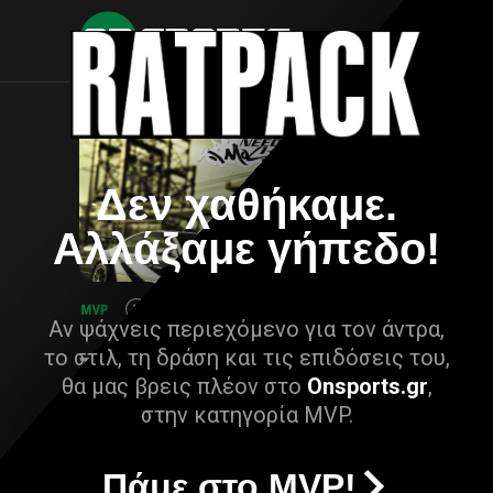
Δεν χαθήκαμε.
Αλλάξαμε γήπεδο!
Αν ψάχνεις περιεχόμενο για τον άντρα,
το στιλ, τη δράση και τις επιδόσεις του,
θα μας βρεις πλέον στο
Onsports.gr
,
στην κατηγορία MVP.
Πάμε στο MVP!